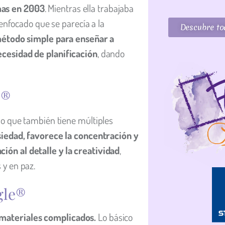
mas en 2003
. Mientras ella trabajaba
 enfocado que se parecía a la
Descubre tod
étodo simple para enseñar a
ecesidad de planificación
, dando
e®
no que también tiene múltiples
nsiedad, favorece la concentración y
ción al detalle y la creatividad
,
 y en paz.
gle®
 materiales complicados.
Lo básico