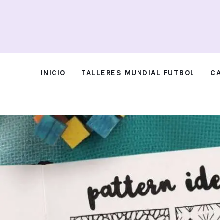
Inicio
Talleres Mundial Futbol
Campus Vitoria-Gasteiz
INICIO
TALLERES MUNDIAL FUTBOL
C
Blog
Contacto
INICIO
TALLERES MUNDI