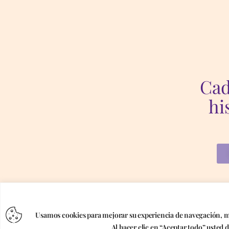
Cad
hi
Folder © 2026. Toos los derechos Reservados
Términos y condiciones, dev
Usamos cookies para mejorar su experiencia de navegación, mo
Política de privacidad
Al hacer clic en “Aceptar todo” usted 