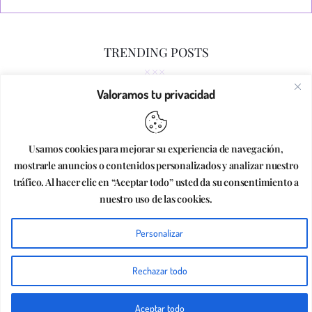
TRENDING POSTS
Valoramos tu privacidad
¡Boo! Prepara el Halloween más creativo
| Tutorial de Manualidades
Usamos cookies para mejorar su experiencia de navegación,
Folder Art
mostrarle anuncios o contenidos personalizados y analizar nuestro
tráfico. Al hacer clic en “Aceptar todo” usted da su consentimiento a
nuestro uso de las cookies.
Crea con Staedtler | Tutorial de
Hola, somos Folder Art 👋
Manualidades
Personalizar
¿En qué podemos ayudarte?
Rechazar todo
Abrir chat
5 Trucos para Mejorar tu Lettering
Aceptar todo